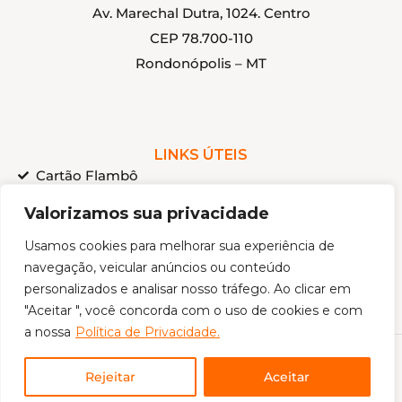
Av. Marechal Dutra, 1024. Centro
CEP 78.700-110
Rondonópolis – MT
LINKS ÚTEIS
Cartão Flambô
Onde Estamos
Valorizamos sua privacidade
Política de Privacidade
Usamos cookies para melhorar sua experiência de
Regulamento Interno Grupo Flamboyan
navegação, veicular anúncios ou conteúdo
Ouvidoria
personalizados e analisar nosso tráfego. Ao clicar em
"Aceitar ", você concorda com o uso de cookies e com
a nossa
Política de Privacidade.
© Flamboyan. Todos os direitos reservados.
Rejeitar
Aceitar
Desenvolvimento by
Site House